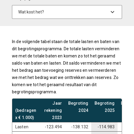
In de volgende tabel staan de totale lasten en baten van
dit begrotingsprogramma. De totale lasten verminderen
we met de totale baten en komen zo tot het geraamd
saldo van baten en lasten. Dit saldo verminderen we met
het bedrag aan toevoeging reserves en vermeerderen
we met het bedrag wat we onttrekken aan reserves. Zo
komen we tot het geraamd resultaat van dit
begrotingsprogramma.
Jaar
Begroting
Begroting
Begro
(bedragen
rekening
2024
2025
2
x € 1.000)
2023
Lasten
-123.494
-138.132
-114.983
-112