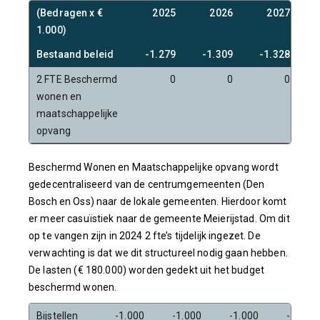
(Bedragen x €
2025
2026
2027
1.000)
Bestaand beleid
-1.279
-1.309
-1.328
2 FTE Beschermd
0
0
0
wonen en
maatschappelijke
opvang
Beschermd Wonen en Maatschappelijke opvang wordt
gedecentraliseerd van de centrumgemeenten (Den
Bosch en Oss) naar de lokale gemeenten. Hierdoor komt
er meer casuïstiek naar de gemeente Meierijstad. Om dit
op te vangen zijn in 2024 2 fte’s tijdelijk ingezet. De
verwachting is dat we dit structureel nodig gaan hebben.
De lasten (€ 180.000) worden gedekt uit het budget
beschermd wonen.
Bijstellen
-1.000
-1.000
-1.000
-1.000