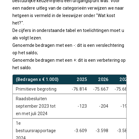
bestuurlijke keuzevrijheid een uitgangspunt was. Voor
een nadere uitleg van de categorieën verwijzen we naar
hetgeen is vermeld in de leeswijzer onder "Wat kost
het?".
De cijfers in onderstaande tabel en toelichtingen moet u
als volgt lezen.
Genoemde bedragen met een -: dit is een verslechtering
op het saldo;
Genoemde bedragen met een +: dit is een verbetering op
het saldo.
(Bedragen x € 1.000)
2025
2026
2027
Primitieve begroting
-76.814
-75.667
-75.687
-
Raadsbesluiten
september 2023 tot
-123
-204
-197
en met juli 2024
1e
bestuursrapportage
-3.609
-3.598
-3.585
2024