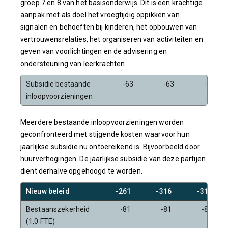
groep 7 en 8 van het basisonderwijs. Dit is een krachtige
aanpak met als doel het vroegtijdig oppikken van
signalen en behoeften bij kinderen, het opbouwen van
vertrouwensrelaties, het organiseren van activiteiten en
geven van voorlichtingen en de advisering en
ondersteuning van leerkrachten.
Subsidie bestaande
-63
-63
-63
inloopvoorzieningen
Meerdere bestaande inloopvoorzieningen worden
geconfronteerd met stijgende kosten waarvoor hun
jaarlijkse subsidie nu ontoereikend is. Bijvoorbeeld door
huurverhogingen. De jaarlijkse subsidie van deze partijen
dient derhalve opgehoogd te worden.
Nieuw beleid
-261
-316
-316
Bestaanszekerheid
-81
-81
-81
(1,0 FTE)