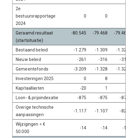
2e
bestuursrapportage
0
0
0
2024
Geraamd resultaat
-80.545
-79.468
-79.469
-
(startsituatie)
Bestaand beleid
-1.279
-1.309
-1.328
Nieuw beleid
-261
-316
-316
Gemeentefonds
-3.209
-1.328
-1.329
Investeringen 2025
0
8
8
Kapitaallasten
-20
1
2
Loon- & prijsindexatie
-875
-875
-875
Overige technische
-1.117
-1.107
-821
aanpassingen
Wijzigingen < €
-14
-14
-14
50.000