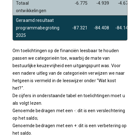
Totaal
-6.775
-4.939
-4.673
ontwikkelingen
Geraamd resultaat
programmabegroting
-87.321
-84.408
-84.142
-
2025
Om toelichtingen op de financiën leesbaar te houden
passen we categorieën toe, waarbij de mate van
bestuurlijke keuzevrijheid een uitgangspunt was. Voor
een nadere uitleg van de categorieën verwijzen we naar
hetgeen is vermeld in de leeswijzer onder "Wat kost
het?".
De cijfers in onderstaande tabel en toelichtingen moet u
als volgt lezen.
Genoemde bedragen met een -: dit is een verslechtering
op het saldo;
Genoemde bedragen met een +: dit is een verbetering op
het saldo.