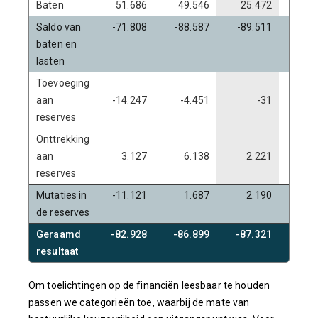
Baten
51.686
49.546
25.472
26
Saldo van
-71.808
-88.587
-89.511
-86
baten en
lasten
Toevoeging
aan
-14.247
-4.451
-31
reserves
Onttrekking
aan
3.127
6.138
2.221
2
reserves
Mutaties in
-11.121
1.687
2.190
2
de reserves
Geraamd
-82.928
-86.899
-87.321
-84
resultaat
Om toelichtingen op de financiën leesbaar te houden
passen we categorieën toe, waarbij de mate van