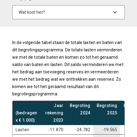
In de volgende tabel staan de totale lasten en baten van
dit begrotingsprogramma. De totale lasten verminderen
we met de totale baten en komen zo tot het geraamd
saldo van baten en lasten. Dit saldo verminderen we met
het bedrag aan toevoeging reserves en vermeerderen
we met het bedrag wat we onttrekken aan reserves. Zo
komen we tot het geraamd resultaat van dit
begrotingsprogramma.
Jaar
Begroting
Begroting
Begro
(bedragen
rekening
2024
2025
2
x € 1.000)
2023
Lasten
-11.870
-24.782
-19.565
-19