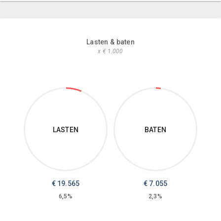
Lasten & baten
x € 1.000
LASTEN
BATEN
€
19.565
€
7.055
6,5%
2,3%