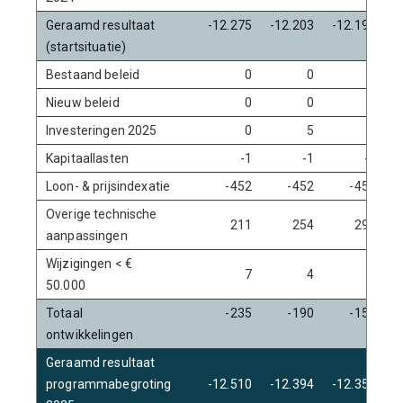
Geraamd resultaat
-12.275
-12.203
-12.198
-
(startsituatie)
Bestaand beleid
0
0
0
Nieuw beleid
0
0
0
Investeringen 2025
0
5
5
Kapitaallasten
-1
-1
-1
Loon- & prijsindexatie
-452
-452
-452
Overige technische
211
254
294
aanpassingen
Wijzigingen < €
7
4
3
50.000
Totaal
-235
-190
-152
ontwikkelingen
Geraamd resultaat
programmabegroting
-12.510
-12.394
-12.350
-