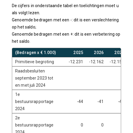
De cijfers in onderstaande tabel en toelichtingen moet u
als volgt lezen.
Genoemde bedragen met een -: dit is een verslechtering
op het saldo;
Genoemde bedragen met een +: dit is een verbetering op
het saldo.
(Bedragen x € 1.000)
2025
2026
2027
Primitieve begroting
-12.231
-12.162
-12.156
-
Raadsbesluiten
september 2023 tot
en met juli 2024
1e
bestuursrapportage
-44
-41
-42
2024
2e
bestuursrapportage
0
0
0
2024