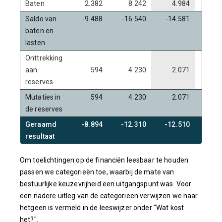
Baten
2.382
8.242
4.984
4
Saldo van
-9.488
-16.540
-14.581
-14
baten en
lasten
Onttrekking
aan
594
4.230
2.071
2
reserves
Mutaties in
594
4.230
2.071
2
de reserves
Geraamd
-8.894
-12.310
-12.510
-12
resultaat
Om toelichtingen op de financiën leesbaar te houden
passen we categorieën toe, waarbij de mate van
bestuurlijke keuzevrijheid een uitgangspunt was. Voor
een nadere uitleg van de categorieën verwijzen we naar
hetgeen is vermeld in de leeswijzer onder "Wat kost
het?".