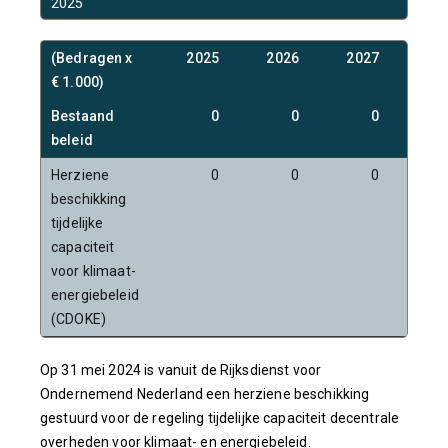
2025
(Bedragen x
2025
2026
2027
20
€ 1.000)
Bestaand
0
0
0
beleid
Herziene
0
0
0
beschikking
tijdelijke
capaciteit
voor klimaat-
energiebeleid
(CDOKE)
Op 31 mei 2024 is vanuit de Rijksdienst voor
Ondernemend Nederland een herziene beschikking
gestuurd voor de regeling tijdelijke capaciteit decentrale
overheden voor klimaat- en energiebeleid.