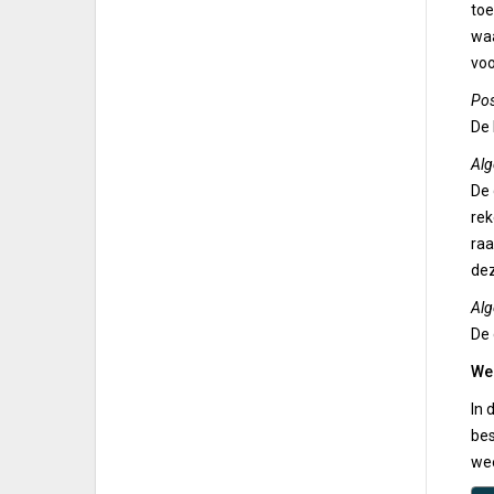
toe
waa
voo
Pos
De 
Alg
De 
rek
raa
dez
Alg
De 
We
In 
bes
wee