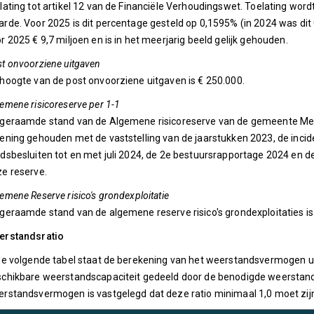
lating tot artikel 12 van de Financiële Verhoudingswet. Toelating wor
rde. Voor 2025 is dit percentage gesteld op 0,1595% (in 2024 was dit 
r 2025 € 9,7 miljoen en is in het meerjarig beeld gelijk gehouden.
t onvoorziene uitgaven
hoogte van de post onvoorziene uitgaven is € 250.000.
emene risicoreserve per 1-1
geraamde stand van de Algemene risicoreserve van de gemeente Meierij
ening gehouden met de vaststelling van de jaarstukken 2023, de incid
dsbesluiten tot en met juli 2024, de 2e bestuursrapportage 2024 en 
e reserve.
emene Reserve risico's grondexploitatie
geraamde stand van de algemene reserve risico's grondexploitaties is 
erstandsratio
de volgende tabel staat de berekening van het weerstandsvermogen uit
chikbare weerstandscapaciteit gedeeld door de benodigde weerstandsca
rstandsvermogen is vastgelegd dat deze ratio minimaal 1,0 moet zij