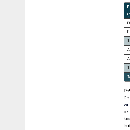
B
(
O
P
T
A
A
T
T
Onb
De 
wet
ozb
kos
In 