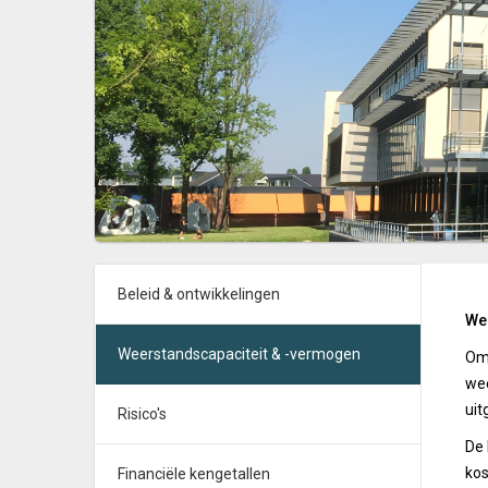
Beleid & ontwikkelingen
We
Weerstandscapaciteit & -vermogen
Om 
wee
uit
Risico's
De 
kos
Financiële kengetallen