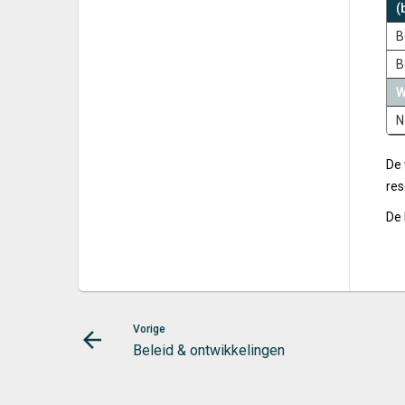
(
B
B
W
N
De 
res
De 
Vorige
Beleid & ontwikkelingen