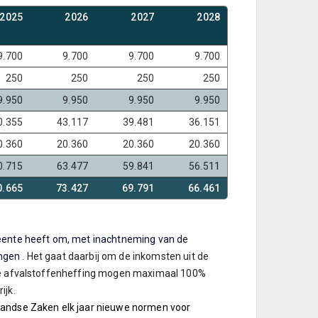
2025
2026
2027
2028
9.700
9.700
9.700
9.700
250
250
250
250
9.950
9.950
9.950
9.950
0.355
43.117
39.481
36.151
0.360
20.360
20.360
20.360
0.715
63.477
59.841
56.511
0.665
73.427
69.791
66.461
eente heeft om, met inachtneming van de
ingen
.
Het gaat daarbij om de inkomsten uit de
n de afvalstoffenheffing mogen maximaal 100%
ijk.
nlandse Zaken elk jaar nieuwe normen voor