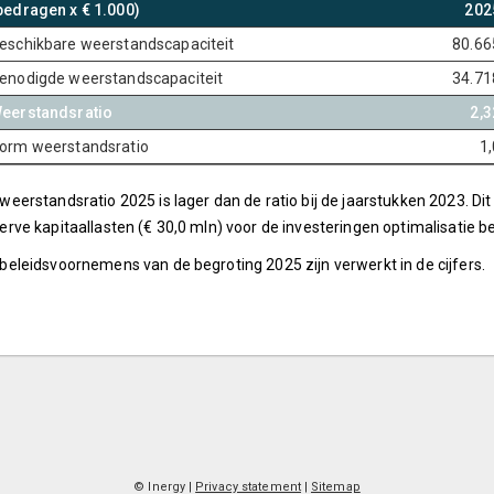
bedragen x € 1.000)
202
eschikbare weerstandscapaciteit
80.66
enodigde weerstandscapaciteit
34.71
eerstandsratio
2,3
orm weerstandsratio
1,
weerstandsratio 2025 is lager dan de ratio bij de jaarstukken 2023. 
erve kapitaallasten (€ 30,0 mln) voor de investeringen optimalisatie
beleidsvoornemens van de begroting 2025 zijn verwerkt in de cijfers.
© Inergy
|
Privacy statement
|
Sitemap