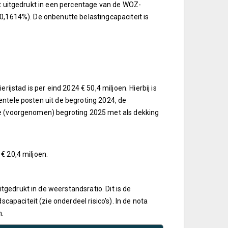
dt uitgedrukt in een percentage van de WOZ-
0,1614%). De onbenutte belastingcapaciteit is
stad is per eind 2024 € 50,4 miljoen. Hierbij is
entele posten uit de begroting 2024, de
de (voorgenomen) begroting 2025 met als dekking
€ 20,4 miljoen.
gedrukt in de weerstandsratio. Dit is de
paciteit (zie onderdeel risico's). In de nota
n.