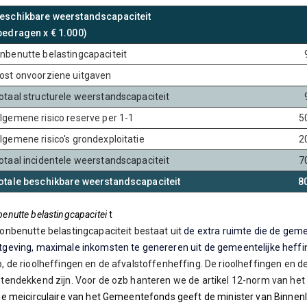
eschikbare weerstandscapaciteit
bedragen x € 1.000)
nbenutte belastingcapaciteit
ost onvoorziene uitgaven
otaal structurele weerstandscapaciteit
lgemene risico reserve per 1-1
5
lgemene risico's grondexploitatie
2
otaal incidentele weerstandscapaciteit
7
otale beschikbare weerstandscapaciteit
8
enutte belastingcapacitei
t
onbenutte belastingcapaciteit bestaat uit
de extra ruimte die de gem
geving, maximale inkomsten te genereren uit de gemeentelijke heff
, de rioolheffingen en de afvalstoffenheffing. De rioolheffingen e
tendekkend zijn. Voor de ozb hanteren we de artikel 12-norm van het r
de meicirculaire van het Gemeentefonds geeft de minister van Binne