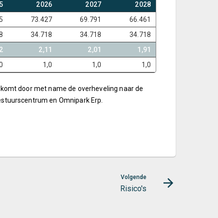
5
2026
2027
2028
5
73.427
69.791
66.461
8
34.718
34.718
34.718
2
2,11
2,01
1,91
0
1,0
1,0
1,0
Dit komt door met name de overheveling naar de
 bestuurscentrum en Omnipark Erp.
Volgende
Risico's