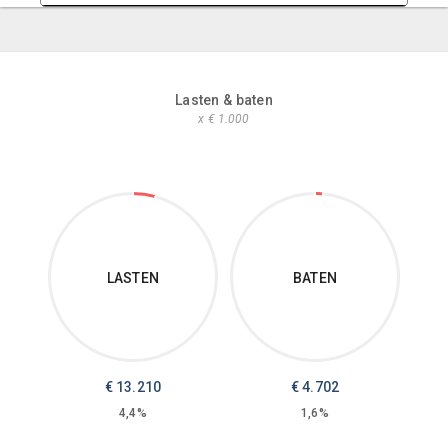
Lasten & baten
x € 1.000
LASTEN
BATEN
€
13.210
€
4.702
4,4%
1,6%