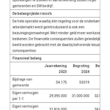
oplossingen te zoeken in samenwerking tussen regio
gemeenten en SW bedrijf.
De belangrijkste risico's
De hele operatie waarbij één regeling voor de onderkant van 
arbeidsmarkt werd geïntroduceerd is ook een
bezuinigingsmaatregel. Met minder geld meer werkzoekend
bedienen. De financiële consequenties zullen geleidelijk in
beeld worden gebracht met de daarbij behorende keuzes en
consequenties.
Financieel belang
Jaarrekening
Begroting
Begroti
2023
2024
202
Bijdrage van
54.175
53019
5461
gemeente
Eigen vermogen
29.395.000
31.000.000
32.500.0
per 1-1
Eigen vermogen
31.816.000
34.000.0