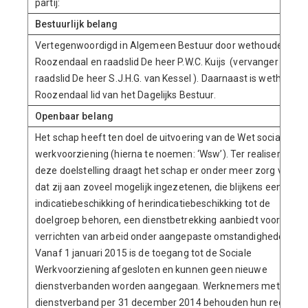
partij:
Bestuurlijk belang
Vertegenwoordigd in Algemeen Bestuur door wethouder
Roozendaal en raadslid De heer P.W.C. Kuijs (vervanger
raadslid De heer S.J.H.G. van Kessel ). Daarnaast is wethouder
Roozendaal lid van het Dagelijks Bestuur.
Openbaar belang
Het schap heeft ten doel de uitvoering van de Wet sociale
werkvoorziening (hierna te noemen: ‘Wsw’). Ter realisering va
deze doelstelling draagt het schap er onder meer zorg voor
dat zij aan zoveel mogelijk ingezetenen, die blijkens een
indicatiebeschikking of herindicatiebeschikking tot de
doelgroep behoren, een dienstbetrekking aanbiedt voor het
verrichten van arbeid onder aangepaste omstandigheden.
Vanaf 1 januari 2015 is de toegang tot de Sociale
Werkvoorziening afgesloten en kunnen geen nieuwe
dienstverbanden worden aangegaan. Werknemers met een
dienstverband per 31 december 2014 behouden hun rechten.