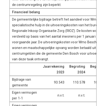
de centrumregeling zijn beperkt.
Financieel belang
De gemeentelijke bijdrage betreft het aandeel voor Wmo
specialistische hulp in de uitvoeringskosten van het bureau
Regionale Inkoop Organisatie Zorg (RIOZ). De kosten worden
verdeeld op basis van het aantal inwoners per 1 januari in het
voorgaande jaar. De uitvoeringskosten voor Wmo Beschermd
wonen en maatschappelijke opvang worden betaald uit de
centrumgelden die de gemeente Den Bosch voor uitvoering
van deze taak ontvangt.
Jaarrekening
Begroting
Begroting
2023
2024
2025
Bijdrage van
93.543
110.578
105.407
gemeente
Eigen vermogen
n.v.t.
n.v.t.
n.v.t.
per 1-1
Eigen vermogen