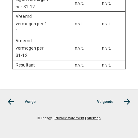
n.v.t.
n.v.t.
n.v.t.
per 31-12
Vreemd
vermogen per 1-
n.v.t.
n.v.t.
n.v.t.
1
Vreemd
vermogen per
n.v.t.
n.v.t.
n.v.t.
31-12
Resultaat
n.v.t.
n.v.t.
n.v.t.
Vorige
Volgende
© Inergy
|
Privacy statement
|
Sitemap