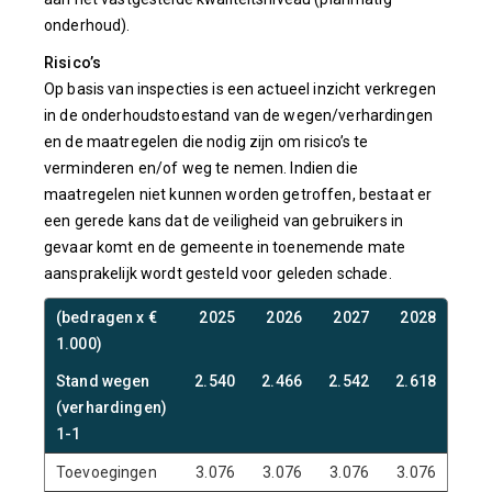
onderhoud).
Risico’s
Op basis van inspecties is een actueel inzicht verkregen
in de onderhoudstoestand van de wegen/verhardingen
en de maatregelen die nodig zijn om risico’s te
verminderen en/of weg te nemen. Indien die
maatregelen niet kunnen worden getroffen, bestaat er
een gerede kans dat de veiligheid van gebruikers in
gevaar komt en de gemeente in toenemende mate
aansprakelijk wordt gesteld voor geleden schade.
(bedragen x €
2025
2026
2027
2028
1.000)
Stand wegen
2.540
2.466
2.542
2.618
(verhardingen)
1-1
Toevoegingen
3.076
3.076
3.076
3.076