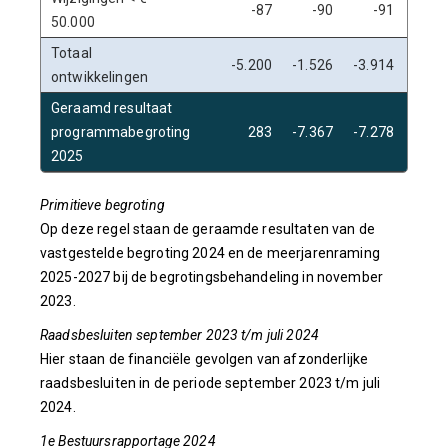
-87
-90
-91
-9
50.000
Totaal
-5.200
-1.526
-3.914
-6.1
ontwikkelingen
Geraamd resultaat
programmabegroting
283
-7.367
-7.278
-7.5
2025
Primitieve begroting
Op deze regel staan de geraamde resultaten van de
vastgestelde begroting 2024 en de meerjarenraming
2025-2027 bij de begrotingsbehandeling in november
2023.
Raadsbesluiten september 2023 t/m juli 2024
Hier staan de financiële gevolgen van afzonderlijke
raadsbesluiten in de periode september 2023 t/m juli
2024.
1e Bestuursrapportage 2024