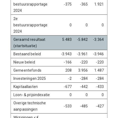
bestuursrapportage
-375
-365
1.921
3.42
2024
2e
bestuursrapportage
0
0
0
2024
Geraamd resultaat
5.483
-5.842
-3.364
-1.3
(startsituatie)
Bestaand beleid
-3.943
-3.961
-3.946
-4.2
Nieuw beleid
-166
-220
-220
-22
Gemeentefonds
208
3.956
1.487
11
Investeringen 2025
-2
-284
-284
-29
Kapitaallasten
-677
-442
-433
-31
Loon- & prijsindexatie
0
0
0
Overige technische
-533
-485
-427
-1.1
aanpassingen
Wijzigingen < €