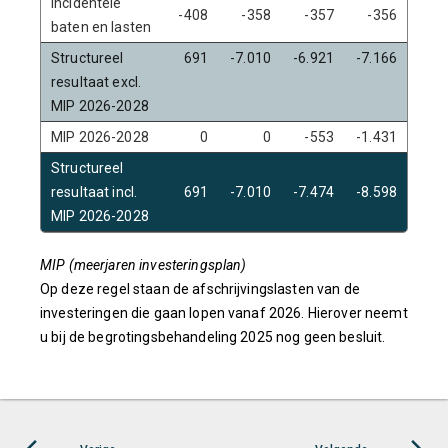
Incidentele
-408
-358
-357
-356
baten en lasten
Structureel
691
-7.010
-6.921
-7.166
resultaat excl.
MIP 2026-2028
MIP 2026-2028
0
0
-553
-1.431
Structureel
resultaat incl.
691
-7.010
-7.474
-8.598
MIP 2026-2028
MIP (meerjaren investeringsplan)
Op deze regel staan de afschrijvingslasten van de
investeringen die gaan lopen vanaf 2026. Hierover neemt
u bij de begrotingsbehandeling 2025 nog geen besluit.