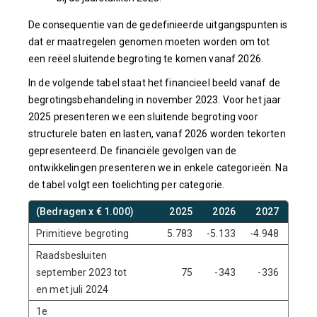
De consequentie van de gedefinieerde uitgangspunten is
dat er maatregelen genomen moeten worden om tot
een reëel sluitende begroting te komen vanaf 2026.
In de volgende tabel staat het financieel beeld vanaf de
begrotingsbehandeling in november 2023. Voor het jaar
2025 presenteren we een sluitende begroting voor
structurele baten en lasten, vanaf 2026 worden tekorten
gepresenteerd. De financiële gevolgen van de
ontwikkelingen presenteren we in enkele categorieën. Na
de tabel volgt een toelichting per categorie.
(Bedragen x € 1.000)
2025
2026
2027
202
Primitieve begroting
5.783
-5.133
-4.948
-4.9
Raadsbesluiten
september 2023 tot
75
-343
-336
-36
en met juli 2024
1e