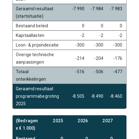
Geraamd resultaat
-7.990
-7.984
-7.983
-7.9
(startsituatie)
Bestaand beleid
0
0
0
Kapitaallasten
-2
-2
-2
Loon- & prijsindexatie
-300
-300
-300
-30
Overige technische
-214
-204
-176
-16
aanpassingen
Totaal
-516
-506
-477
-46
ontwikkelingen
Geraamd resultaat
programmabegroting
-8.505
-8.490
-8.460
-8.4
2025
(Bedragen
2025
2026
2027
2028
x € 1.000)
Bestaand
0
0
0
0