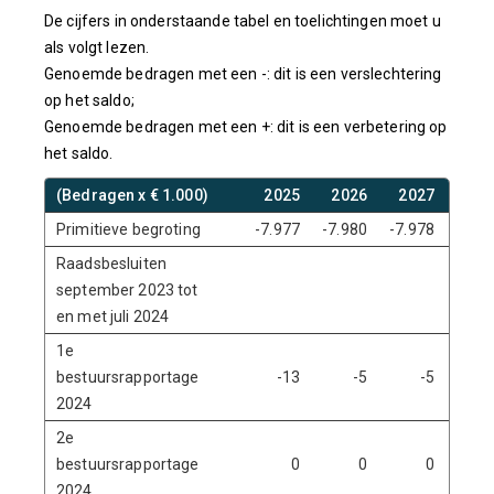
De cijfers in onderstaande tabel en toelichtingen moet u
als volgt lezen.
Genoemde bedragen met een -: dit is een verslechtering
op het saldo;
Genoemde bedragen met een +: dit is een verbetering op
het saldo.
(Bedragen x € 1.000)
2025
2026
2027
202
Primitieve begroting
-7.977
-7.980
-7.978
-7.9
Raadsbesluiten
september 2023 tot
en met juli 2024
1e
bestuursrapportage
-13
-5
-5
2024
2e
bestuursrapportage
0
0
0
2024