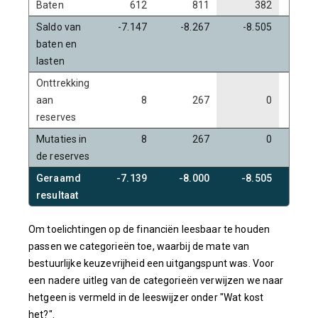
Baten
612
811
382
Saldo van
-7.147
-8.267
-8.505
-8
baten en
lasten
Onttrekking
aan
8
267
0
reserves
Mutaties in
8
267
0
de reserves
Geraamd
-7.139
-8.000
-8.505
-8
resultaat
Om toelichtingen op de financiën leesbaar te houden
passen we categorieën toe, waarbij de mate van
bestuurlijke keuzevrijheid een uitgangspunt was. Voor
een nadere uitleg van de categorieën verwijzen we naar
hetgeen is vermeld in de leeswijzer onder "Wat kost
het?".