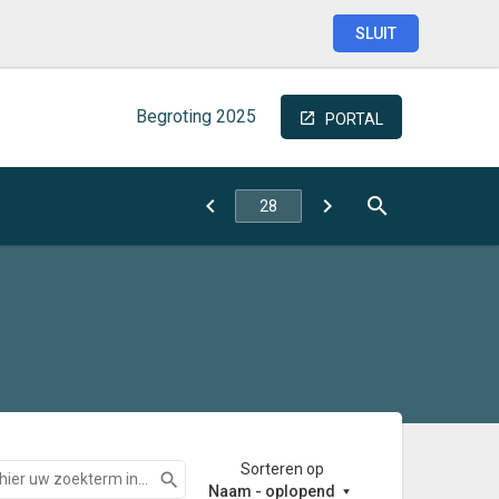
SLUIT
Begroting
2025
PORTAL
Sorteren op
Zoeken
Naam - oplopend