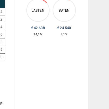
LASTEN
BATEN
-4
29
-4
€
42.638
€
24.540
0
14,1%
8,1%
13
-9
10
ge