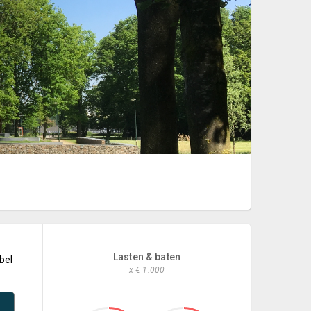
Lasten & baten
bel
x € 1.000