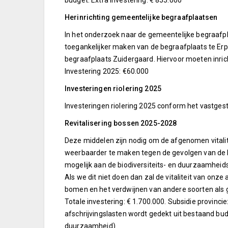
budget. Extra investering: € 855.000
Herinrichting gemeentelijke begraafplaatsen
In het onderzoek naar de gemeentelijke begraafpl
toegankelijker maken van de begraafplaats te Erp
begraafplaats Zuidergaard. Hiervoor moeten inri
Investering 2025: €60.000
Investeringen riolering 2025
Investeringen riolering 2025 conform het vastge
Revitalisering bossen 2025-2028
Deze middelen zijn nodig om de afgenomen vitali
weerbaarder te maken tegen de gevolgen van de k
mogelijk aan de biodiversiteits- en duurzaamheids
Als we dit niet doen dan zal de vitaliteit van o
bomen en het verdwijnen van andere soorten als 
Totale investering: € 1.700.000. Subsidie provinci
afschrijvingslasten wordt gedekt uit bestaand bu
duurzaamheid).