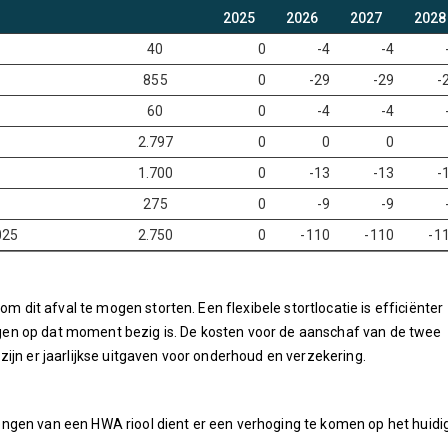
2025
2026
2027
2028
40
0
-4
-4
855
0
-29
-29
-
60
0
-4
-4
2.797
0
0
0
1.700
0
-13
-13
-
275
0
-9
-9
025
2.750
0
-110
-110
-1
om dit afval te mogen storten. Een flexibele stortlocatie is efficiënter
en op dat moment bezig is. De kosten voor de aanschaf van de twee
ijn er jaarlijkse uitgaven voor onderhoud en verzekering.
ngen van een HWA riool dient er een verhoging te komen op het huidi