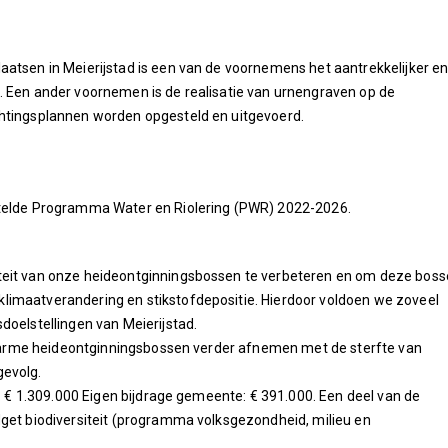
aatsen in Meierijstad is een van de voornemens het aantrekkelijker e
. Een ander voornemen is de realisatie van urnengraven op de
chtingsplannen worden opgesteld en uitgevoerd.
stelde Programma Water en Riolering (PWR) 2022-2026.
teit van onze heideontginningsbossen te verbeteren en om deze bos
limaatverandering en stikstofdepositie. Hierdoor voldoen we zoveel
doelstellingen van Meierijstad.
nze arme heideontginningsbossen verder afnemen met de sterfte van
gevolg.
e: € 1.309.000 Eigen bijdrage gemeente: € 391.000. Een deel van de
dget biodiversiteit (programma volksgezondheid, milieu en