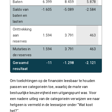
Baten
6.399
8.459
5.878
3
Saldo van
-1.605
-5.089
-2.584
-2
baten en
lasten
Onttrekking
aan
1.594
3.791
463
reserves
Mutaties in
1.594
3.791
463
de reserves
Geraamd
-11
-1.298
-2.121
-2
resultaat
Om toelichtingen op de financiën leesbaar te houden
passen we categorieën toe, waarbij de mate van
bestuurlijke keuzevrijheid een uitgangspunt was. Voor
een nadere uitleg van de categorieën verwijzen we naar
hetgeen is vermeld in de leeswijzer onder "Wat kost
het?".