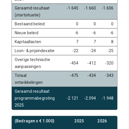
Geraamd resultaat
-1.645
-1.660
-1.606
-1.6
(startsituatie)
Bestaand beleid
0
0
0
Nieuw beleid
-6
-6
-6
Kapitaallasten
7
7
8
Loon- & prijsindexatie
-22
-24
-25
-2
Overige technische
-454
-412
-320
-41
aanpassingen
Totaal
-475
-434
-343
-44
ontwikkelingen
Geraamd resultaat
programmabegroting
-2.121
-2.094
-1.948
-2.1
2025
(Bedragen x € 1.000)
2025
2026
202