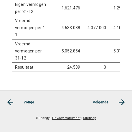
Eigen vermogen
1.621.476
1.299.000
per 31-12
Vreemd
vermogen per 1-
4.633.088
4.077.000
4.107.000
1
Vreemd
vermogen per
5.052.854
5.374.000
31-12
Resultaat
124.539
0
0
Vorige
Volgende
© Inergy
|
Privacy statement
|
Sitemap