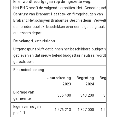
En er wordt voortgegaan op de ingezette weg.
Het BHIC heeft de volgende ambities: Hett Genealogisch
Centrum van Brabant; Het foto- en filmgeheugen van
Brabant; Het schrijven Brabantse Geschiedenis; Verwelkomen
een breder publiek; beschikken over een eigen digitaal,
duurzaam depot.
De belangrijkste risico's
Uitgangspunt blijft dat binnen het beschikbare budget wordt
gebleven en dat nieuw beleid budgettair neutraal wordt
gerealiseerd.
Financieel belang
Jaarrekening
Begroting
Begroting
2023
2024
2025
Bijdrage van
305.400
343.200
389.600
gemeente
Eigen vermogen
1.576.213
1.397.000
1.253.000
per 1-1