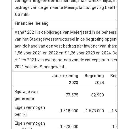
verlagen hetgeen een incidentele, maar aanzienlijke, hogere
bijdrage van de gemeente Meierijstad tot gevolg heeft van ca
€ 3 mln.
Financieel belang
Vanaf 2021 is de bijdrage van Meierijstad in de beheerskoste
van het Stadsgewest structureel in de begroting opgenomen
aan de hand van een vast bedrag per inwoner van thans €
1,56 voor 2021 en 2022 en € 1,26 voor 2023 en 2024. De
cijfers 2021 zijn overgenomen van de concept jaarrekening
2021 van het Stadsgewest.
Jaarrekening
Begroting
Begrotin
2023
2024
202
Bijdrage van
77.575
82.900
76.02
gemeente
Eigen vermogen
-1.518.000
-1.573.000
-1.518.00
per 1-1
Eigen vermogen
-1.573.000
-1.51800