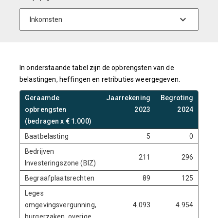
In onderstaande tabel zijn de opbrengsten van de
belastingen, heffingen en retributies weergegeven.
Geraamde
Jaarrekening
Begroting
Begr
opbrengsten
2023
2024
(bedragen x € 1.000)
Baatbelasting
5
0
Bedrijven
211
296
Investeringszone (BIZ)
Begraafplaatsrechten
89
125
Leges
omgevingsvergunning,
4.093
4.954
burgerzaken, overige