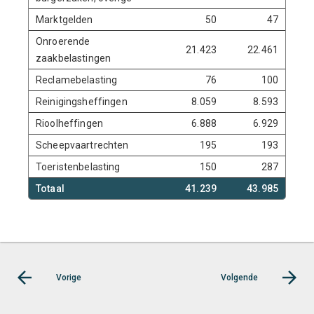
Marktgelden
50
47
Onroerende
21.423
22.461
zaakbelastingen
Reclamebelasting
76
100
Reinigingsheffingen
8.059
8.593
Rioolheffingen
6.888
6.929
Scheepvaartrechten
195
193
Toeristenbelasting
150
287
Totaal
41.239
43.985
4
Vorige
Volgende