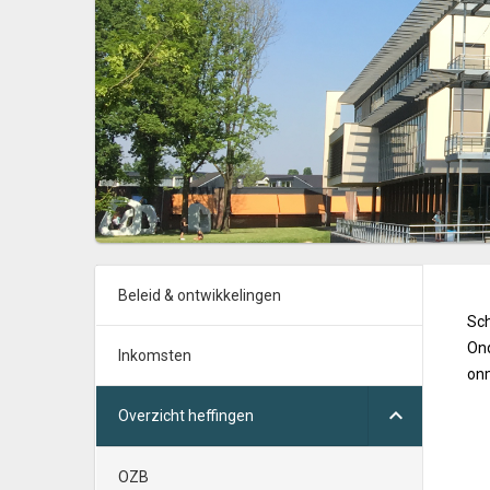
Beleid & ontwikkelingen
Sch
Ond
Inkomsten
onm
Overzicht heffingen
OZB